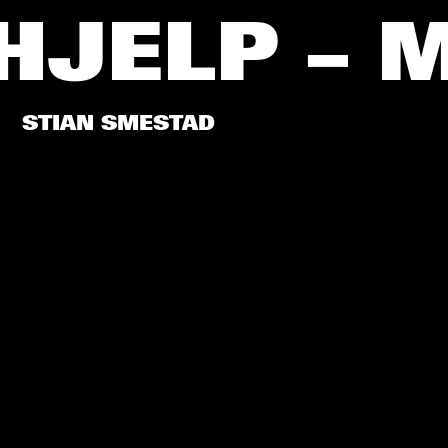
JELP – M
STIAN SMESTAD