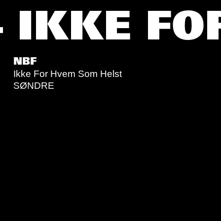
– IKKE F
NBF
Ikke For Hvem Som Helst
SØNDRE