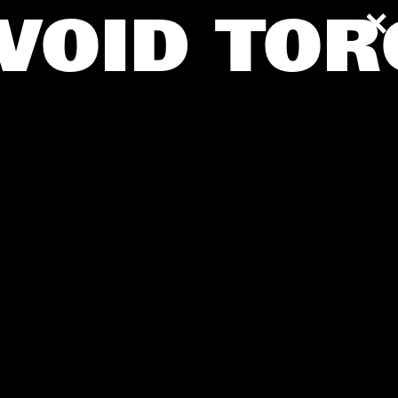
VOID
TORG