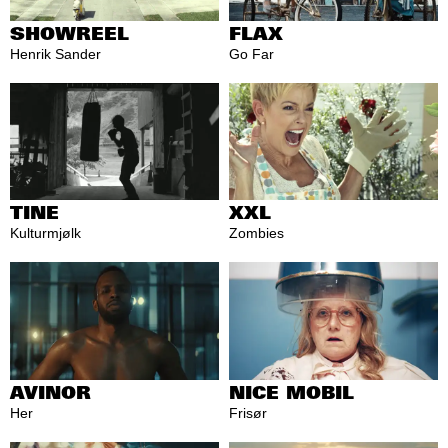
SHOWREEL
FLAX
Henrik Sander
Go Far
TINE
XXL
Kulturmjølk
Zombies
AVINOR
NICE MOBIL
Her
Frisør