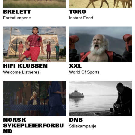
BRELETT
TORO
Fartsdumpene
Instant Food
HIFI KLUBBEN
XXL
Welcome Listneres
World Of Sports
NORSK
DNB
SYKEPLEIERFORBU
Stillskampanje
ND