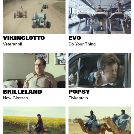
VIKINGLOTTO
EVO
Veteranbil
Do Your Thing
POPSY
BRILLELAND
Flykaptein
New Glasses