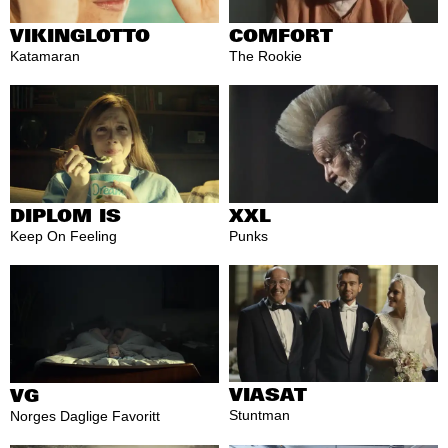
VIKINGLOTTO
COMFORT
Katamaran
The Rookie
XXL
DIPLOM IS
Punks
Keep On Feeling
VIASAT
VG
Stuntman
Norges Daglige Favoritt